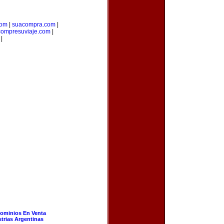
com
|
suacompra.com
|
compresuviaje.com
|
|
ominios En Venta
strias Argentinas