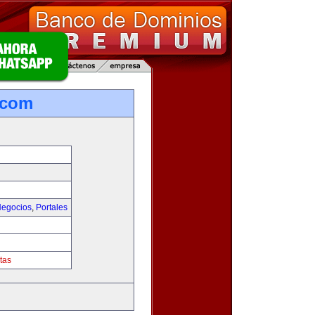
.com
egocios
,
Portales
tas