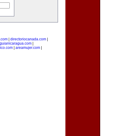
l.com
|
directoriocanada.com
|
guianicaragua.com
|
ico.com
|
areamujer.com
|