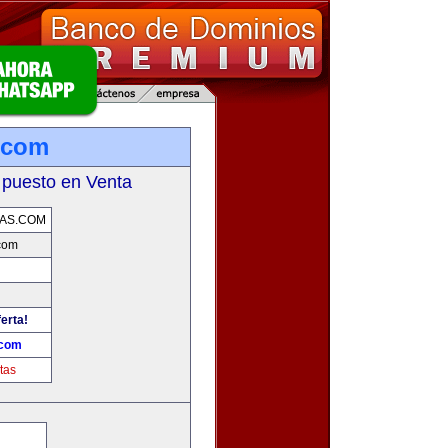
.com
 puesto en Venta
AS.COM
com
erta!
.com
tas