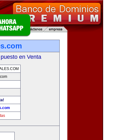
es.com
 puesto en Venta
ALES.COM
.com
ta!
s.com
tas