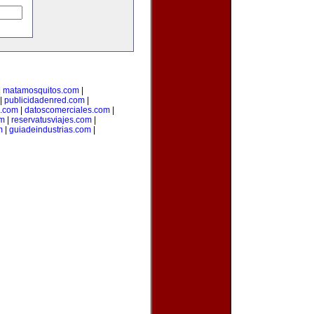
|
matamosquitos.com
|
|
publicidadenred.com
|
l.com
|
datoscomerciales.com
|
om
|
reservatusviajes.com
|
m
|
guiadeindustrias.com
|