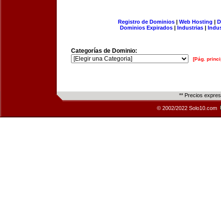
Registro de Dominios
|
Web Hosting
|
D
Dominios Expirados
|
Industrias
|
Indu
Categorías de Dominio:
[Pág. princi
** Precios expre
© 2002/2022 Solo10.com