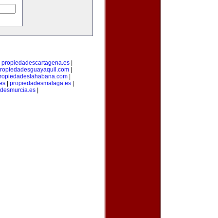
|
propiedadescartagena.es
|
ropiedadesguayaquil.com
|
ropiedadeslahabana.com
|
es
|
propiedadesmalaga.es
|
desmurcia.es
|