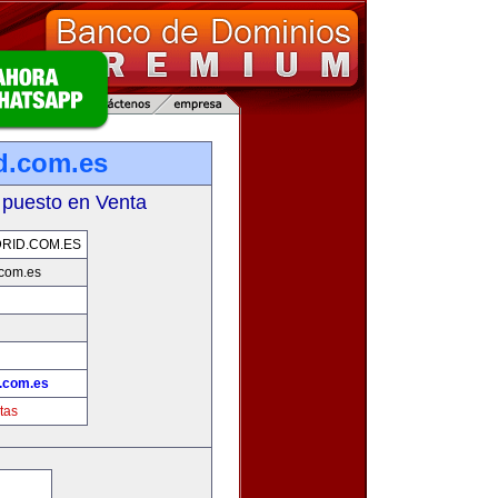
d.com.es
 puesto en Venta
RID.COM.ES
com.es
.com.es
tas