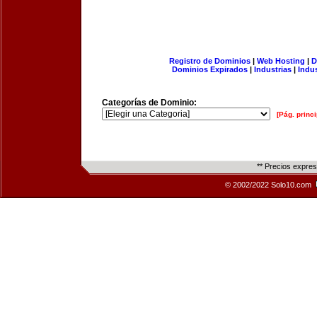
Registro de Dominios
|
Web Hosting
|
D
Dominios Expirados
|
Industrias
|
Indu
Categorías de Dominio:
[Pág. princi
** Precios expre
© 2002/2022 Solo10.com