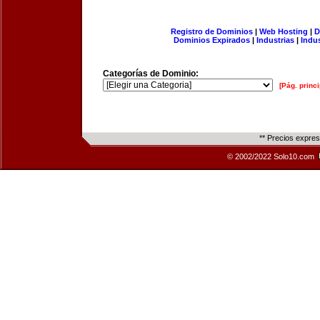
Registro de Dominios
|
Web Hosting
|
D
Dominios Expirados
|
Industrias
|
Indu
Categorías de Dominio:
[Pág. princi
** Precios expre
© 2002/2022 Solo10.com