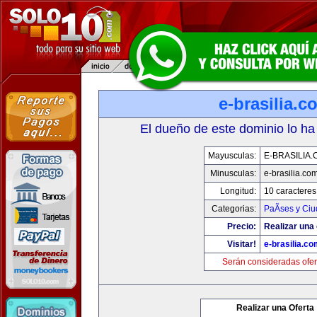
e-brasilia.c
El dueño de este dominio lo ha
Mayusculas:
E-BRASILIA
Minusculas:
e-brasilia.co
Longitud:
10 caracteres
Categorias:
PaÃ­ses y Ci
Precio:
Realizar una 
Visitar!
e-brasilia.co
Serán consideradas ofer
Realizar una Oferta