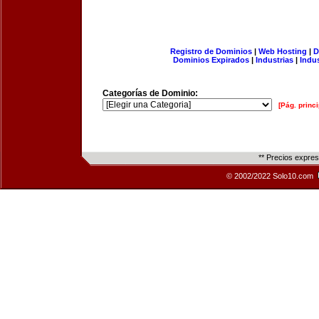
Registro de Dominios
|
Web Hosting
|
D
Dominios Expirados
|
Industrias
|
Indu
Categorías de Dominio:
[Pág. princi
** Precios expre
© 2002/2022 Solo10.com