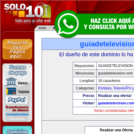
guiadetelevisi
El dueño de este dominio lo ha
Mayusculas:
GUIADETELEVISION
Minusculas:
guiadetelevision.com
Longitud:
16 caracteres
Categorias:
Portales
,
TelevisiÃ³n 
Precio:
Realizar una oferta!
Visitar!
guiadetelevision.co
Serán consideradas ofer
Realizar una Oferta